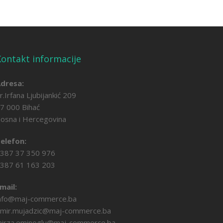
ontakt informacije
dresa:
r.Irfana Ljubijankić 209
7 000 Bihać
osna i Hercegovina
elefon:
387 37 350 976
387 61 163 203
mail:
nfo@maj-commerce.ba
mir.mujadzic@maj-commerce.ba
irza.eminoglu@maj-commerce.ba