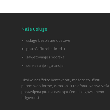
Naše usluge
usluge besplatne dostave
potrošački robni krediti
savjetovanje i podrška
servisiranje i garancija
Ukoliko nas želite kontaktirati, možete to učiniti
putem web forme, e-mail-a, ili telefona. Na sva Vaša
postavljena pitanja nastojat ćemo blagovremeno
odgovoriti.