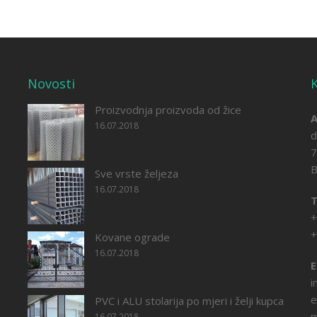
Novosti
K
Proizvodnja proizvoda od žice
A
16.07.2018
d
7
B
Sve vrste željeza
16.07.2018
T
+
+
Kovane ograde
16.07.2018
E
i
e
PVC i ALU stolarija po mjeri i želji kupca
m
16.07.2018