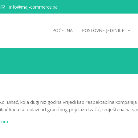
info@maj-commerce.ba
POČETNA
POSLOVNE JEDINICE
.o. Bihać, koja dugi niz godina vrijedi kao respektabilna kompanij
ć kada se dolazi od graničnog prijelaza Izačić, smještena na samo
.com