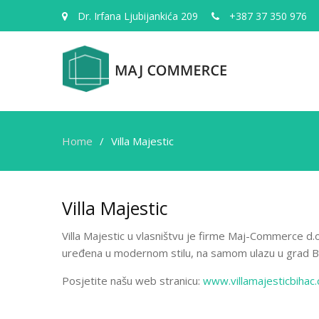
Dr. Irfana Ljubijankića 209
+387 37 350 976
Home
Villa Majestic
Villa Majestic
Villa Majestic u vlasništvu je firme Maj-Commerce d.o
uređena u modernom stilu, na samom ulazu u grad Biha
Posjetite našu web stranicu:
www.villamajesticbihac