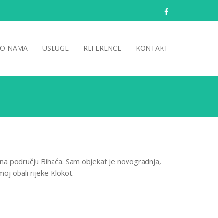
facebook
O NAMA
USLUGE
REFERENCE
KONTAKT
a na području Bihaća. Sam objekat je novogradnja,
j obali rijeke Klokot.