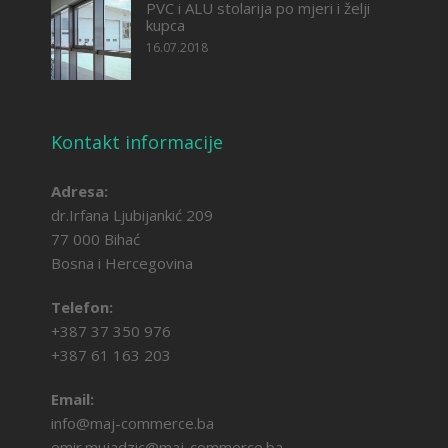
PVC i ALU stolarija po mjeri i želji
kupca
16.07.2018
Kontakt informacije
Adresa:
dr.Irfana Ljubijankić 209
77 000 Bihać
Bosna i Hercegovina
Telefon:
+387 37 350 976
+387 61 163 203
Email:
info@maj-commerce.ba
emir.mujadzic@maj-commerce.ba