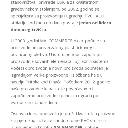
stanovništva i privrede USK-a za kvalitetnom
građevinskom stolarijom, od 2002. godine se
specijalizira za proizvodnju i ugradnju PVC i ALU
stolarije i od tada do dana postaje
jedan od lidera
domaćeg tržišta
.
U 2009. godini MAJ COMMERCE d.o.o. počinje sa
proizvodnjom univerzalnog plastificiranog i
pocinčanog pletiva. U istom periodu započinje i
proizvodnja kovanih elemenata i ogradnih sistema.
Početak proizvodnje novih proizvoda popraćen je
izgradnjom velike proizvodne i izložbene hale u
naselju Pritoka kod Bihaća. Početkom 2012. godine
naše proizvodne kapacitete povećavamo i
započinjemo proizvodnju panelnih ograda po
evropskim standardima.
Osnovna ideja poduzeća je pružiti kvalitetan proizvod
krajnjem kupcu, te se shodno tome PVC stolariju
izrađujemo od profila
SALAMANDER
, dok se