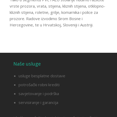
vrste prozora, vrata, stijena, kliznih stijena, otklopno-
kliznih stijena, roletne, grilje, komarnika i police za
prozore. Radove izvodimo širom Bosne i
Hercegovine, te u Hrvatskoj, Sloveniji i Austriji.
Naše usluge
usluge besplatne dostave
potrošački robni krediti
savjetovanje i podrška
servisiranje i garancija