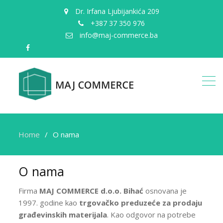
Dr. Irfana Ljubijankića 209
+387 37 350 976
info@maj-commerce.ba
facebook
Home
O nama
O nama
Firma
MAJ COMMERCE d.o.o. Bihać
osnovana je
1997. godine kao
trgovačko preduzeće za prodaju
građevinskih materijala
. Kao odgovor na potrebe