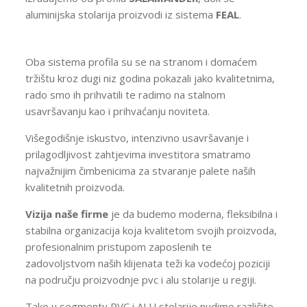
aluminijska stolarija proizvodi iz sistema
FEAL
.
Oba sistema profila su se na stranom i domaćem
tržištu kroz dugi niz godina pokazali jako kvalitetnima,
rado smo ih prihvatili te radimo na stalnom
usavršavanju kao i prihvaćanju noviteta.
Višegodišnje iskustvo, intenzivno usavršavanje i
prilagodljivost zahtjevima investitora smatramo
najvažnijim čimbenicima za stvaranje palete naših
kvalitetnih proizvoda.
Vizija naše firme
je da budemo moderna, fleksibilna i
stabilna organizacija koja kvalitetom svojih proizvoda,
profesionalnim pristupom zaposlenih te
zadovoljstvom naših klijenata teži ka vodećoj poziciji
na području proizvodnje pvc i alu stolarije u regiji.
Tako u segmentu PVC i ALU stolarije nudimo različite