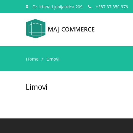
Dr. Irfana Ljubijankića 209
+387 37 350 976
Home
Limovi
Limovi