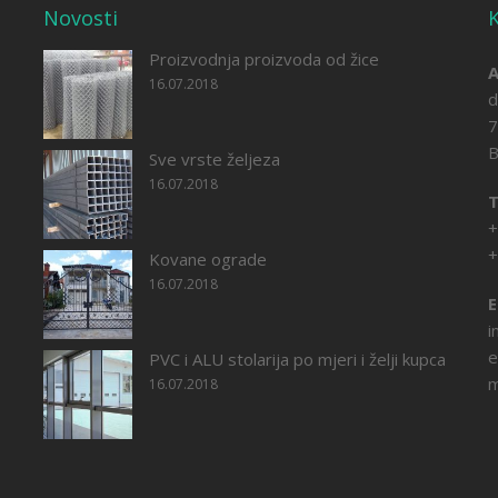
Novosti
K
Proizvodnja proizvoda od žice
A
16.07.2018
d
7
B
Sve vrste željeza
16.07.2018
T
+
+
Kovane ograde
16.07.2018
E
i
e
PVC i ALU stolarija po mjeri i želji kupca
m
16.07.2018