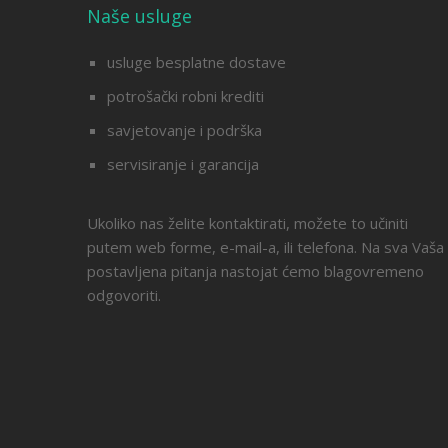
Naše usluge
usluge besplatne dostave
potrošački robni krediti
savjetovanje i podrška
servisiranje i garancija
Ukoliko nas želite kontaktirati, možete to učiniti
putem web forme, e-mail-a, ili telefona. Na sva Vaša
postavljena pitanja nastojat ćemo blagovremeno
odgovoriti.