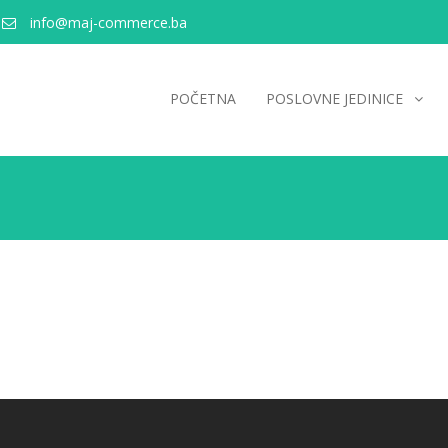
info@maj-commerce.ba
POČETNA
POSLOVNE JEDINICE