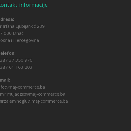
ontakt informacije
dresa:
r.Irfana Ljubijankić 209
7 000 Bihać
osna i Hercegovina
elefon:
387 37 350 976
387 61 163 203
mail:
nfo@maj-commerce.ba
mir.mujadzic@maj-commerce.ba
irza.eminoglu@maj-commerce.ba