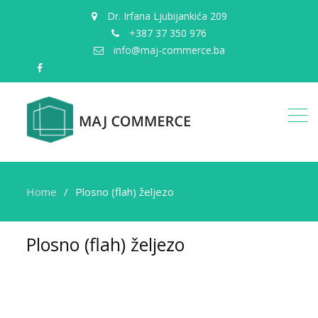
Dr. Irfana Ljubijankića 209
+387 37 350 976
info@maj-commerce.ba
facebook
Home
Plosno (flah) željezo
Plosno (flah) željezo