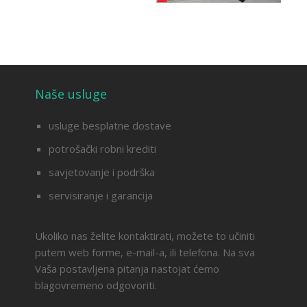
Naše usluge
usluge besplatne dostave
potrošački robni krediti
savjetovanje i podrška
servisiranje i garancija
Ukoliko nas želite kontaktirati, možete to učiniti
putem web forme, e-mail-a, ili telefona. Na sva
Vaša postavljena pitanja nastojat ćemo
blagovremeno odgovoriti.