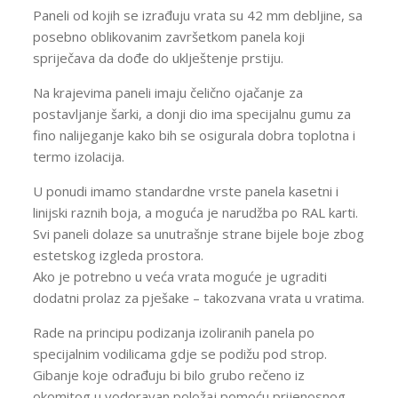
Paneli od kojih se izrađuju vrata su 42 mm debljine, sa
posebno oblikovanim završetkom panela koji
spriječava da dođe do uklještenje prstiju.
Na krajevima paneli imaju čelično ojačanje za
postavljanje šarki, a donji dio ima specijalnu gumu za
fino nalijeganje kako bih se osigurala dobra toplotna i
termo izolacija.
U ponudi imamo standardne vrste panela kasetni i
linijski raznih boja, a moguća je narudžba po RAL karti.
Svi paneli dolaze sa unutrašnje strane bijele boje zbog
estetskog izgleda prostora.
Ako je potrebno u veća vrata moguće je ugraditi
dodatni prolaz za pješake – takozvana vrata u vratima.
Rade na principu podizanja izoliranih panela po
specijalnim vodilicama gdje se podižu pod strop.
Gibanje koje odrađuju bi bilo grubo rečeno iz
okomitog u vodoravan položaj pomoću prijenosnog