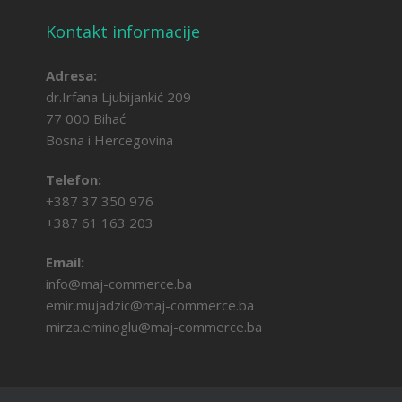
Kontakt informacije
Adresa:
dr.Irfana Ljubijankić 209
77 000 Bihać
Bosna i Hercegovina
Telefon:
+387 37 350 976
+387 61 163 203
Email:
info@maj-commerce.ba
emir.mujadzic@maj-commerce.ba
mirza.eminoglu@maj-commerce.ba