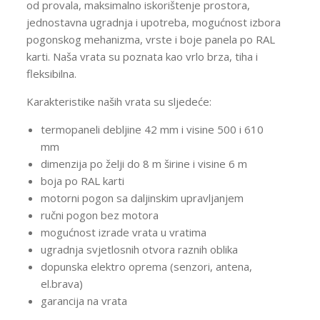
od provala, maksimalno iskorištenje prostora,
jednostavna ugradnja i upotreba, mogućnost izbora
pogonskog mehanizma, vrste i boje panela po RAL
karti. Naša vrata su poznata kao vrlo brza, tiha i
fleksibilna.
Karakteristike naših vrata su sljedeće:
termopaneli debljine 42 mm i visine 500 i 610
mm
dimenzija po želji do 8 m širine i visine 6 m
boja po RAL karti
motorni pogon sa daljinskim upravljanjem
ručni pogon bez motora
mogućnost izrade vrata u vratima
ugradnja svjetlosnih otvora raznih oblika
dopunska elektro oprema (senzori, antena,
el.brava)
garancija na vrata