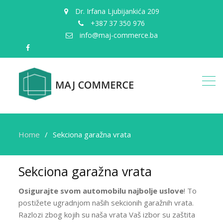
Dr. Irfana Ljubijankića 209
+387 37 350 976
info@maj-commerce.ba
facebook
Home
Sekciona garažna vrata
Sekciona garažna vrata
Osigurajte svom automobilu najbolje uslove
! To
postižete ugradnjom naših sekcionih garažnih vrata.
Razlozi zbog kojih su naša vrata Vaš izbor su zaštita