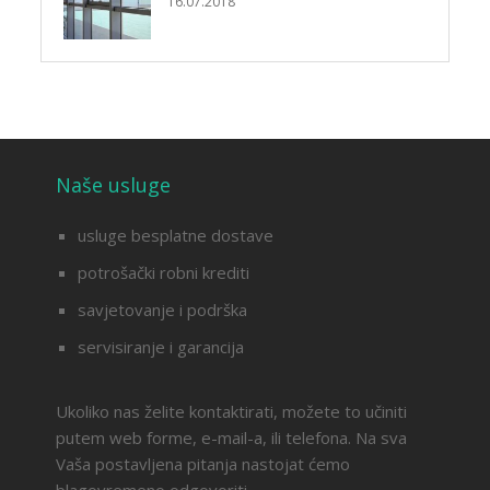
16.07.2018
Naše usluge
usluge besplatne dostave
potrošački robni krediti
savjetovanje i podrška
servisiranje i garancija
Ukoliko nas želite kontaktirati, možete to učiniti
putem web forme, e-mail-a, ili telefona. Na sva
Vaša postavljena pitanja nastojat ćemo