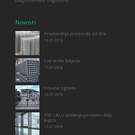
blagovremeno odgovoriti.
Novosti
Proizvodnja proizvoda od žice
16.07.2018
Sve vrste željeza
16.07.2018
Kovane ograde
16.07.2018
PVC i ALU stolarija po mjeri i želji
kupca
16.07.2018