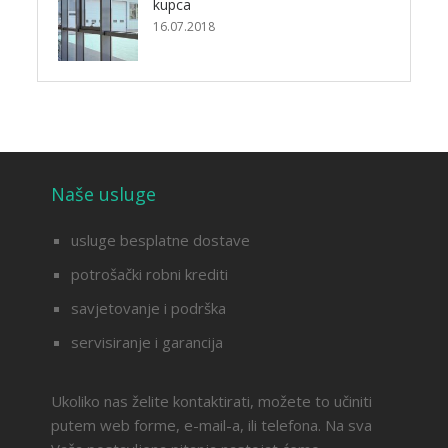
kupca
16.07.2018
Naše usluge
usluge besplatne dostave
potrošački robni krediti
savjetovanje i podrška
servisiranje i garancija
Ukoliko nas želite kontaktirati, možete to učiniti
putem web forme, e-mail-a, ili telefona. Na sva