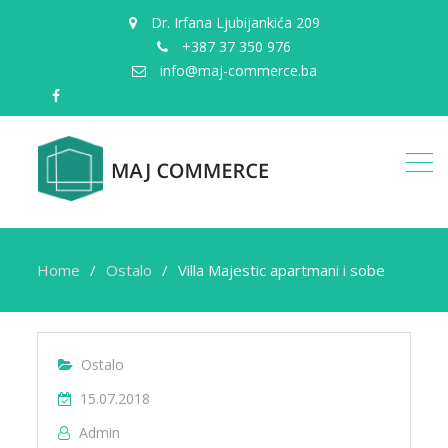
Dr. Irfana Ljubijankića 209
+387 37 350 976
info@maj-commerce.ba
facebook
Home
Ostalo
Villa Majestic apartmani i sobe
Ostalo
15.07.2018
Admin